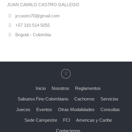
JUAN CAMILO CASTRO GALLEGO
jccastro70@gmail.com
+57 310 514 5055
Bogotá - Colombia
Inicio
Nosotros
Reglamentos
Sabueso Fino Colombiano
Cachorros
Servicios
Jueces
Eventos
Otras Modalidades
Consultas
Sede Campestre
FCI
Americas y Caribe
Contactenos