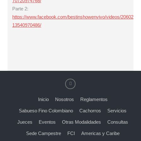
70720974768/
Parte 2:
https://www.facebook.com/bestinshowenvivo/videos/20602
13540970486/
Inicio
Nosotros
Reglamentos
Sabueso Fino Colombiano
Cachorros
Servicios
Jueces
Eventos
Otras Modalidades
Consultas
Sede Campestre
FCI
Americas y Caribe