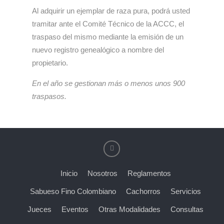
Al adquirir un ejemplar de raza pura, podrá usted
tramitar ante el Comité Técnico de la ACCC, el
traspaso del mismo mediante la emisión de un
nuevo registro genealógico a nombre del
propietario.
En el año se gestionan más o menos unos 900
traspasos.
Inicio
Nosotros
Reglamentos
Sabueso Fino Colombiano
Cachorros
Servicios
Jueces
Eventos
Otras Modalidades
Consultas