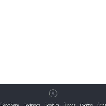
 Colombiano
Cachorros
Servicios
Jueces
Eventos
Otras